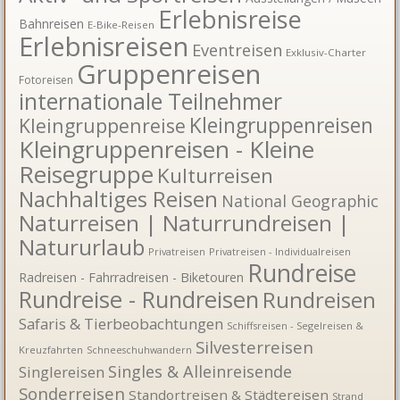
Erlebnisreise
Bahnreisen
E-Bike-Reisen
Erlebnisreisen
Eventreisen
Exklusiv-Charter
Gruppenreisen
Fotoreisen
internationale Teilnehmer
Kleingruppenreisen
Kleingruppenreise
Kleingruppenreisen - Kleine
Reisegruppe
Kulturreisen
Nachhaltiges Reisen
National Geographic
Naturreisen | Naturrundreisen |
Natururlaub
Privatreisen
Privatreisen - Individualreisen
Rundreise
Radreisen - Fahrradreisen - Biketouren
Rundreise - Rundreisen
Rundreisen
Safaris & Tierbeobachtungen
Schiffsreisen - Segelreisen &
Silvesterreisen
Kreuzfahrten
Schneeschuhwandern
Singles & Alleinreisende
Singlereisen
Sonderreisen
Standortreisen & Städtereisen
Strand