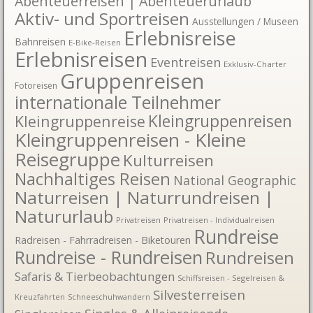
Abenteuerreisen | Abenteuerurlaub
Aktiv- und Sportreisen
Ausstellungen / Museen
Erlebnisreise
Bahnreisen
E-Bike-Reisen
Erlebnisreisen
Eventreisen
Exklusiv-Charter
Gruppenreisen
Fotoreisen
internationale Teilnehmer
Kleingruppenreisen
Kleingruppenreise
Kleingruppenreisen - Kleine
Reisegruppe
Kulturreisen
Nachhaltiges Reisen
National Geographic
Naturreisen | Naturrundreisen |
Natururlaub
Privatreisen
Privatreisen - Individualreisen
Rundreise
Radreisen - Fahrradreisen - Biketouren
Rundreise - Rundreisen
Rundreisen
Safaris & Tierbeobachtungen
Schiffsreisen - Segelreisen &
Silvesterreisen
Kreuzfahrten
Schneeschuhwandern