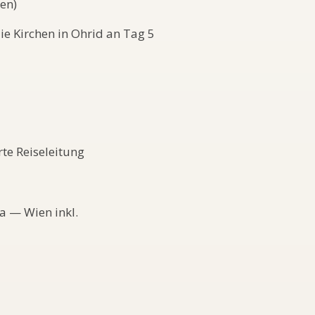
en)
ie Kirchen in Ohrid an Tag 5
rte Reiseleitung
na — Wien inkl.