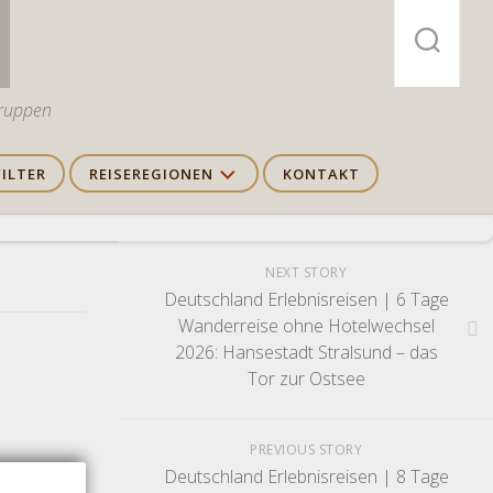
gruppen
FILTER
REISEREGIONEN
KONTAKT
Europa
Reisen
NEXT STORY
Deutschland Erlebnisreisen | 6 Tage
Afrika
Wanderreise ohne Hotelwechsel
Reisen
2026: Hansestadt Stralsund – das
Tor zur Ostsee
Asien
Reisen
Arktis
PREVIOUS STORY
&
Deutschland Erlebnisreisen | 8 Tage