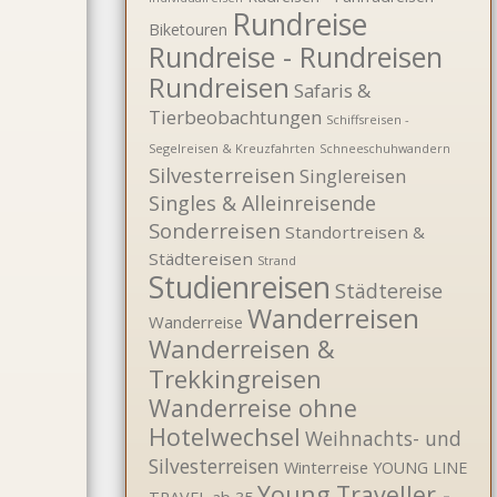
Rundreise
Biketouren
Rundreise - Rundreisen
Rundreisen
Safaris &
Tierbeobachtungen
Schiffsreisen -
Segelreisen & Kreuzfahrten
Schneeschuhwandern
Silvesterreisen
Singlereisen
Singles & Alleinreisende
Sonderreisen
Standortreisen &
Städtereisen
Strand
Studienreisen
Städtereise
Wanderreisen
Wanderreise
Wanderreisen &
Trekkingreisen
Wanderreise ohne
Hotelwechsel
Weihnachts- und
Silvesterreisen
Winterreise
YOUNG LINE
Young Traveller -