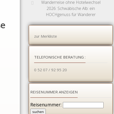
Antarktis
Wanderreise ohne Hotelwechsel
Reisen
2026: Schwäbische Alb: ein
HOCHgenuss für Wanderer
Karibik
se
Reisen
Nordamerika
zur Merkliste
Reisen
Mittelamerika
Reisen
TELEFONISCHE BERATUNG :
Orient
&
0 52 07 / 92 95 20
Naher
Osten
Ozeanien
REISENUMMER ANZEIGEN
Reisen
Reisenummer:
Südamerika
Reisen