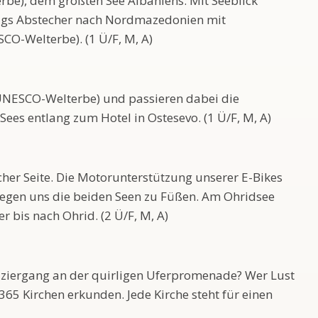
be), dem größten See Albaniens. Mit Seeblick
tags Abstecher nach Nordmazedonien mit
CO-Welterbe). (1 Ü/F, M, A)
UNESCO-Welterbe) und passieren dabei die
es entlang zum Hotel in Ostesevo. (1 Ü/F, M, A)
er Seite. Die Motorunterstützung unserer E-Bikes
liegen uns die beiden Seen zu Füßen. Am Ohridsee
 bis nach Ohrid. (2 Ü/F, M, A)
ziergang an der quirligen Uferpromenade? Wer Lust
 365 Kirchen erkunden. Jede Kirche steht für einen