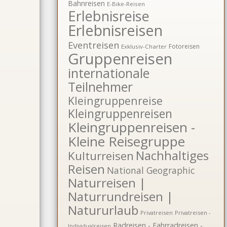
Bahnreisen
E-Bike-Reisen
Erlebnisreise
Erlebnisreisen
Eventreisen
Fotoreisen
Exklusiv-Charter
Gruppenreisen
internationale
Teilnehmer
Kleingruppenreise
Kleingruppenreisen
Kleingruppenreisen -
Kleine Reisegruppe
Nachhaltiges
Kulturreisen
Reisen
National Geographic
Naturreisen |
Naturrundreisen |
Natururlaub
Privatreisen
Privatreisen -
Radreisen - Fahrradreisen -
Individualreisen