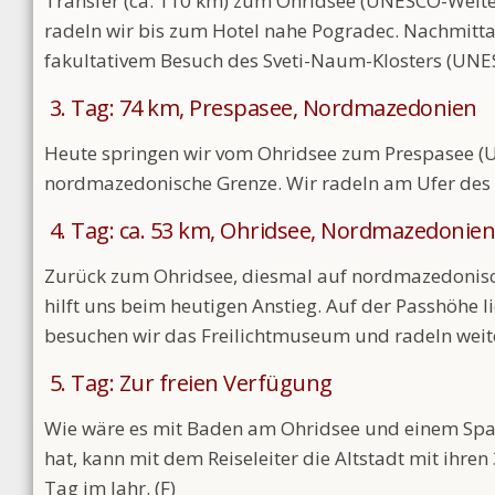
Transfer (ca. 110 km) zum Ohridsee (UNESCO-Welter
radeln wir bis zum Hotel nahe Pogradec. Nachmit
fakultativem Besuch des Sveti-Naum-Klosters (UNES
3. Tag: 74 km, Prespasee, Nordmazedonien
Heute springen wir vom Ohridsee zum Prespasee (
nordmazedonische Grenze. Wir radeln am Ufer des Se
4. Tag: ca. 53 km, Ohridsee, Nordmazedonien
Zurück zum Ohridsee, diesmal auf nordmazedonisch
hilft uns beim heutigen Anstieg. Auf der Passhöhe 
besuchen wir das Freilichtmuseum und radeln weiter
5. Tag: Zur freien Verfügung
Wie wäre es mit Baden am Ohridsee und einem Spa
hat, kann mit dem Reiseleiter die Altstadt mit ihren
Tag im Jahr. (F)